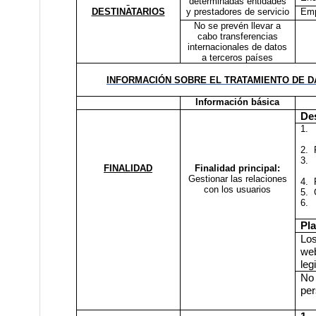
determinadas entidades
DESTINATARIOS
y prestadores de servicio
Emp
No se prevén llevar a
cabo transferencias
internacionales de datos
a terceros países
INFORMACIÓN SOBRE EL TRATAMIENTO DE D
Información básica
Des
1.
2.
3.
FINALIDAD
Finalidad principal:
Gestionar las relaciones
4.
con los usuarios
5.
6.
Pl
Los
web
leg
No
per