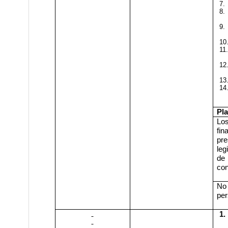
7.
8.
9.
10
11.
12
13
14
Pl
Los
fin
pr
leg
de
con
No
per
1.