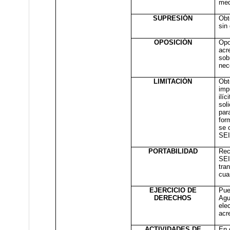
med
SUPRESIÓN
Obt
sin
OPOSICIÓN
Opo
acr
sob
nec
LIMITACIÓN
Obt
imp
ilí
sol
par
for
se 
SEI
PORTABILIDAD
Rec
SEI
tra
cua
EJERCICIO DE
Pue
DERECHOS
Agu
ele
acr
ACTIVIDADES DE
En 