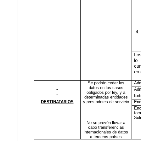
4.
Los
lo 
cum
en 
Se podrán ceder los
Adm
datos en los casos
Adm
obligados por ley, y a
Ent
determinadas entidades
DESTINATARIOS
y prestadores de servicio
Enc
Enc
for
Sol
No se prevén llevar a
cabo transferencias
internacionales de datos
a terceros países