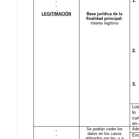
1.
LEGITIMACIÓN
Base jurídica de la
finalidad principal:
Interés legítimo
2.
3.
Los
lo 
cum
en 
Se podrán ceder los
Adm
datos en los casos
Enc
obligados por ley, y a