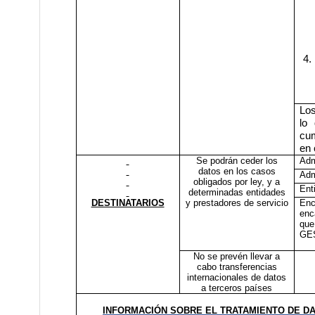
4.
Los
lo 
cum
en 
Se podrán ceder los
Adm
datos en los casos
Adm
obligados por ley, y a
Ent
determinadas entidades
DESTINATARIOS
y prestadores de servicio
Enc
enc
que
GE
No se prevén llevar a
cabo transferencias
internacionales de datos
a terceros países
INFORMACIÓN SOBRE EL TRATAMIENTO DE D