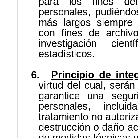
para los fines de
personales, pudiéndo
más largos siempre 
con fines de archivo
investigación cien
estadísticos.
6.
Principio de inte
virtud del cual, será
garantice una segu
personales, inclui
tratamiento no autoriza
destrucción o daño acc
de medidas técnicas u