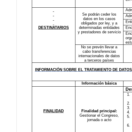
Adm
Se podrán ceder los
Adm
datos en los casos
Ent
obligados por ley, y a
DESTINATARIOS
determinadas entidades
Enc
y prestadores de servicio
Enc
org
est
No se prevén llevar a
cabo transferencias
internacionales de datos
a terceros países
INFORMACIÓN SOBRE EL TRATAMIENTO DE DATO
Información básica
Des
1.
2.
3.
FINALIDAD
Finalidad principal:
4.
Gestionar el Congreso,
5.
jornada o acto
6.