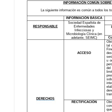
INFORMACIÓN COMÚN SOBRE
La siguiente información es común a todos los t
INFORMACIÓN BÁSICA
Sociedad Española de
RESPONSABLE
Enfermedades
Infecciosas y
Microbiología Clínica (en
Co
adelante, SEIMC)
Obt
tal
Fin
ACCESO
des
ser
u o
per
del
lim
pre
sob
int
ela
de
tra
DERECHOS
RECTIFICACIÓN
Obt
con
que