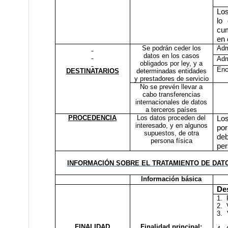
Los
lo 
cum
en 
Se podrán ceder los
Adm
datos en los casos
Adm
obligados por ley, y a
Enc
DESTINATARIOS
determinadas entidades
y prestadores de servicio
No se prevén llevar a
cabo transferencias
internacionales de datos
a terceros países
PROCEDENCIA
Los datos proceden del
Los
interesado, y en algunos
por
supuestos, de otra
deb
persona física
pe
INFORMACIÓN SOBRE EL TRATAMIENTO DE DAT
Información básica
Des
1.
2.
3.
FINALIDAD
Finalidad principal: