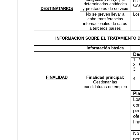
enc
determinadas entidades
CAR
DESTINATARIOS
y prestadores de servicio
No se prevén llevar a
Los
cabo transferencias
internacionales de datos
a terceros países
INFORMACIÓN SOBRE EL TRATAMIENTO 
Información básica
Des
1.
2.
3.
FINALIDAD
Finalidad principal:
4.
Gestionar las
candidaturas de empleo
Pl
Los
co
per
ofe
fin
No
per