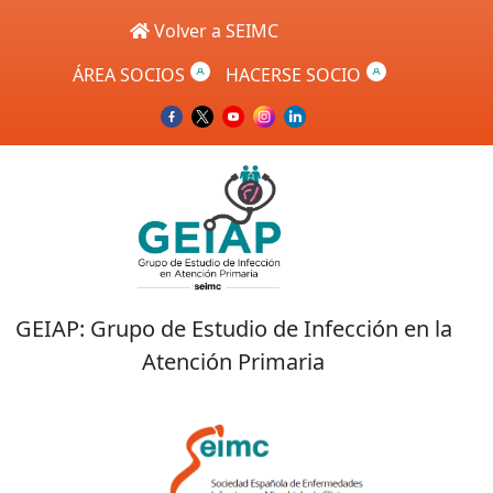
Skip to main content
Volver a SEIMC
ÁREA SOCIOS
HACERSE SOCIO
GEIAP: Grupo de Estudio de Infección en la
Atención Primaria