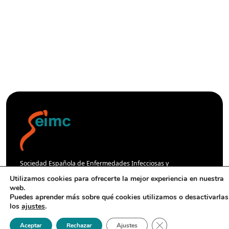
Sociedad Española de Enfermedades Infecciosas y
Microbiología Clínica
Utilizamos cookies para ofrecerte la mejor experiencia en nuestra
web.
Puedes aprender más sobre qué cookies utilizamos o desactivarlas
Contacto
los
ajustes
.
Cerrar el banner de 
Aceptar
Rechazar
Ajustes
C/ Agustín de Betancourt 13