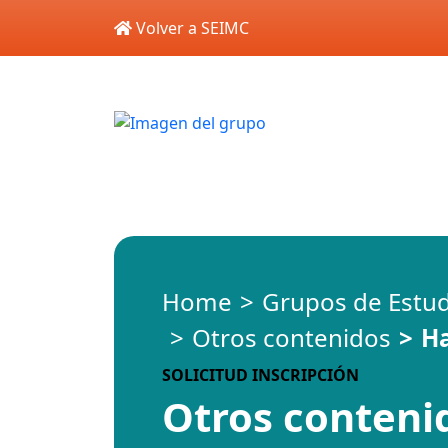
Skip to main content
Volver a SEIMC
Home
Grupos de Estu
Otros contenidos
Ha
SOLICITUD INSCRIPCIÓN
Otros conteni