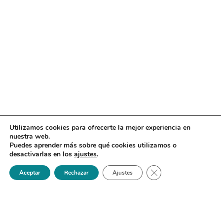
Utilizamos cookies para ofrecerte la mejor experiencia en
nuestra web.
Puedes aprender más sobre qué cookies utilizamos o
desactivarlas en los
ajustes
.
Cerrar el banner de 
Aceptar
Rechazar
Ajustes
Sociedad Española de Enfermedades Infecciosas y
Microbiología Clínica