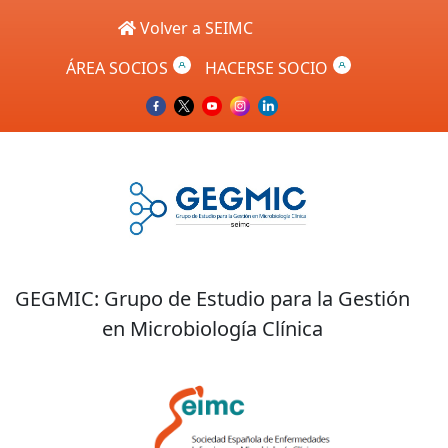
Skip to main content
Volver a SEIMC
ÁREA SOCIOS
HACERSE SOCIO
GEGMIC: Grupo de Estudio para la Gestión
en Microbiología Clínica