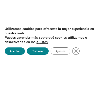
Utilizamos cookies para ofrecerte la mejor experiencia en
nuestra web.
Puedes aprender más sobre qué cookies utilizamos o
desactivarlas en los
ajustes
.
Cerrar el banner de 
Aceptar
Rechazar
Ajustes
Sociedad Española de Enfermedades Infecciosas y
Microbiología Clínica
Contacto
C/ Agustín de Betancourt 13
(entrada por c/María de Guzmán 58)
91 523 30 99