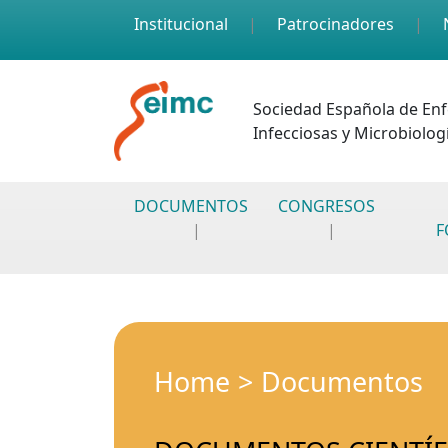
Skip to main content
Institucional
Patrocinadores
Sociedad Española de En
Infecciosas y Microbiologí
DOCUMENTOS
CONGRESOS
F
Home
Documentos