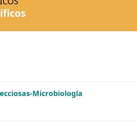
ICOS
ficos
cciosas-Microbiología