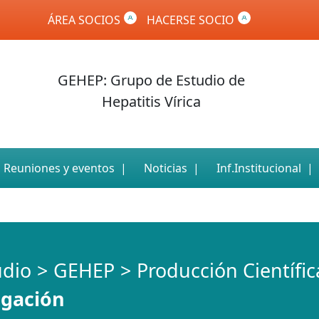
ÁREA SOCIOS
HACERSE SOCIO
GEHEP: Grupo de Estudio de
Hepatitis Vírica
Reuniones y eventos
Noticias
Inf.Institucional
udio
GEHEP
Producción Científic
igación