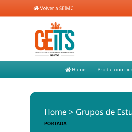
Skip to main content
Volver a SEIMC
Home
Producción cien
Home
Grupos de Est
PORTADA