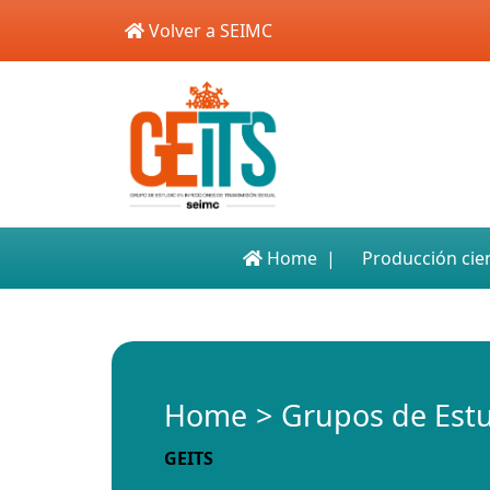
Skip to main content
Volver a SEIMC
Home
Producción cien
Home
Grupos de Est
GEITS