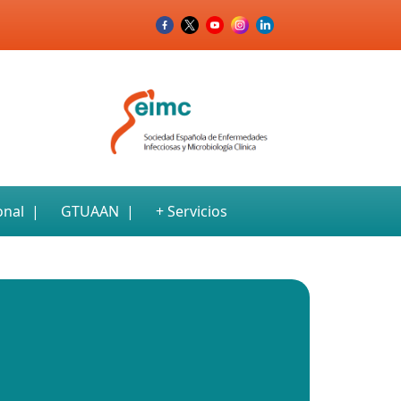
onal
GTUAAN
+ Servicios