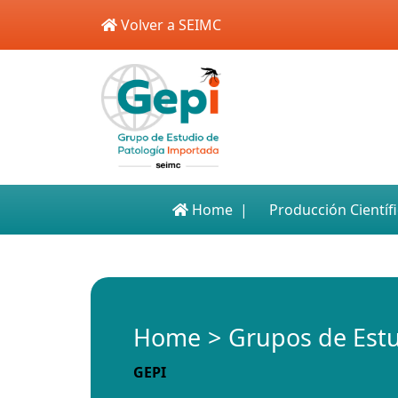
Skip to main content
Volver a SEIMC
Home
Producción Científ
Home
Grupos de Est
GEPI