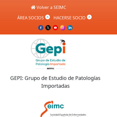
Skip to main content
Volver a SEIMC
ÁREA SOCIOS
HACERSE SOCIO
GEPI: Grupo de Estudio de Patologías
Importadas