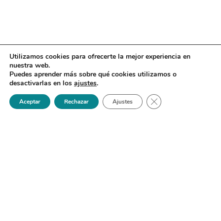
Utilizamos cookies para ofrecerte la mejor experiencia en
nuestra web.
Puedes aprender más sobre qué cookies utilizamos o
desactivarlas en los
ajustes
.
Cerrar el banner de 
Aceptar
Rechazar
Ajustes
Sociedad Española de Enfermedades Infecciosas y
Microbiología Clínica
Contacto
C/ Agustín de Betancourt 13
(entrada por c/María de Guzmán 58)
91 523 30 99